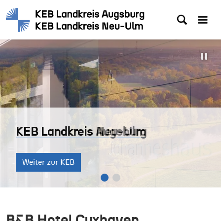
KEB Landkreis Augsburg
KEB Landkreis Neu-Ulm
KEB Landkreis Augsburg
Weiter zur KEB
Weiter zur KEB
Weiter zur KEB
B&B Hotel Cuxhaven