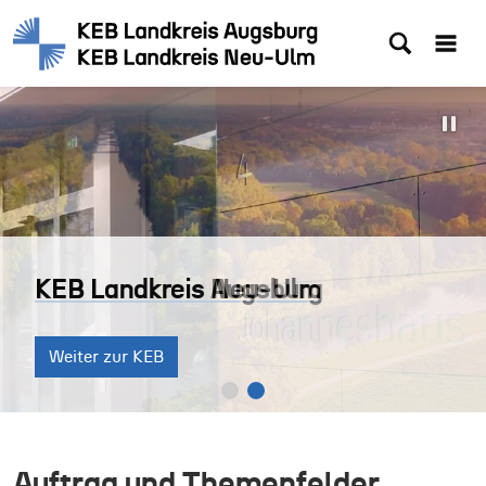
KEB Landkreis Augsburg
KEB Landkreis Neu-Ulm
KEB Landkreis Augsburg
KEB Landkreis Neu-Ulm
Weiter zur KEB
Weiter zur KEB
Weiter zur KEB
Weiter zur KEB
Auftrag und Themenfelder