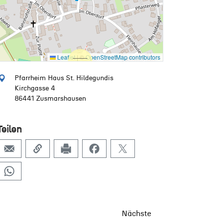
Leaflet
|
©
OpenStreetMap contributors
Pfarrheim Haus St. Hildegundis
Kirchgasse 4
86441 Zusmarshausen
Teilen
Nächste